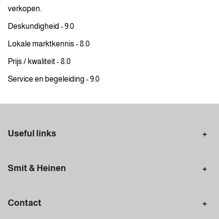
verkopen.
Deskundigheid - 9.0
Lokale marktkennis - 8.0
Prijs / kwaliteit - 8.0
Service en begeleiding - 9.0
Useful links
Selling in Amsterdam
Buying in Amsterdam
Smit & Heinen
Rental in Amsterdam
Appraisal Amsterdam
Houses for sale
Rental homes
Mortgages
Contact
Meet our team
Search query