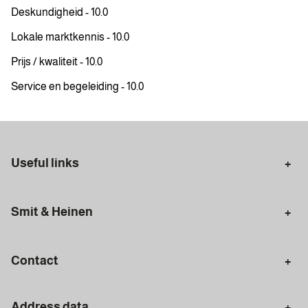
Deskundigheid - 10.0
Lokale marktkennis - 10.0
Prijs / kwaliteit - 10.0
Service en begeleiding - 10.0
Useful links
Selling in Amsterdam
Buying in Amsterdam
Smit & Heinen
Rental in Amsterdam
Appraisal Amsterdam
Houses for sale
Rental homes
Mortgages
Contact
Meet our team
Search query
Amsterdam
Address data