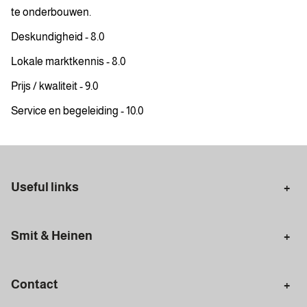
te onderbouwen.
Deskundigheid - 8.0
Lokale marktkennis - 8.0
Prijs / kwaliteit - 9.0
Service en begeleiding - 10.0
Useful links
Selling in Amsterdam
Buying in Amsterdam
Smit & Heinen
Rental in Amsterdam
Appraisal Amsterdam
Houses for sale
Rental homes
Mortgages
Contact
Meet our team
Search query