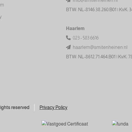
info@smitenheinen.nl
am
BTW: NL-8146.38.260.B01 | KvK: 
y
Haarlem
023 - 583 6616
haarlem@smitenheinen.nl
BTW: NL-8612.71.464.B01 | KvK: 
 rights reserved
Privacy Policy