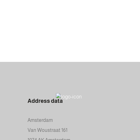
Address data
Amsterdam
Van Woustraat 161