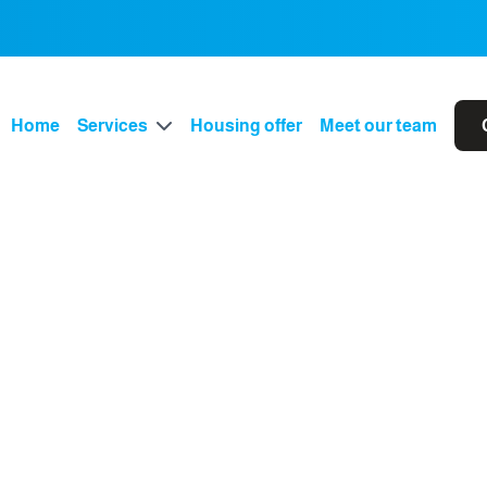
Home
Services
Housing offer
Meet our team