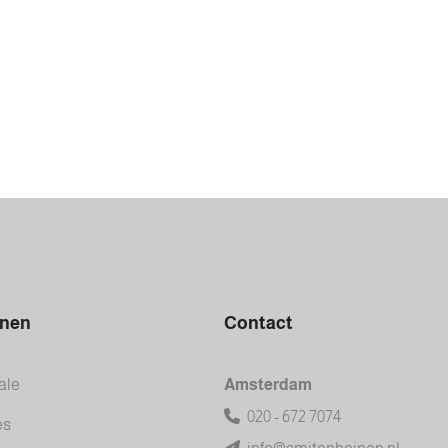
inen
Contact
ale
Amsterdam
020 - 672 7074
es