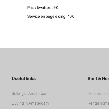
Prijs / kwaliteit - 9.0
Service en begeleiding - 10.0
Useful links
Smit & He
Selling in Amsterdam
Houses for s
Buying in Amsterdam
Rental hom