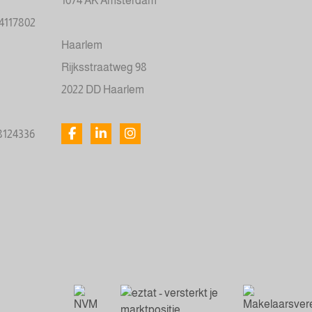
1074 AK Amsterdam
34117802
Haarlem
Rijksstraatweg 98
2022 DD Haarlem
78124336