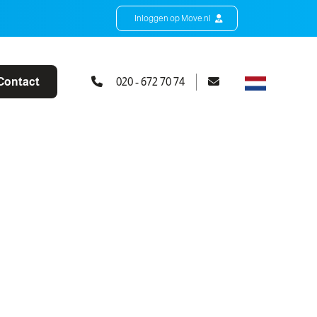
Inloggen op Move.nl
Contact
020 - 672 70 74