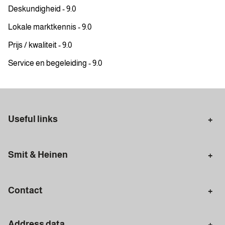
Deskundigheid - 9.0
Lokale marktkennis - 9.0
Prijs / kwaliteit - 9.0
Service en begeleiding - 9.0
Useful links
Selling in Amsterdam
Buying in Amsterdam
Smit & Heinen
Rental in Amsterdam
Appraisal Amsterdam
Houses for sale
Rental homes
Mortgages
Contact
Meet our team
Search query
Amsterdam
Address data