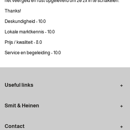
het veel geld en rust opgeleverd om ze 2x in te schakelen.
Thanks!
Deskundigheid - 10.0
Lokale marktkennis - 10.0
Prijs / kwaliteit - 8.0
Service en begeleiding - 10.0
Useful links
Selling in Amsterdam
Buying in Amsterdam
Smit & Heinen
Rental in Amsterdam
Appraisal Amsterdam
Houses for sale
Rental homes
Mortgages
Contact