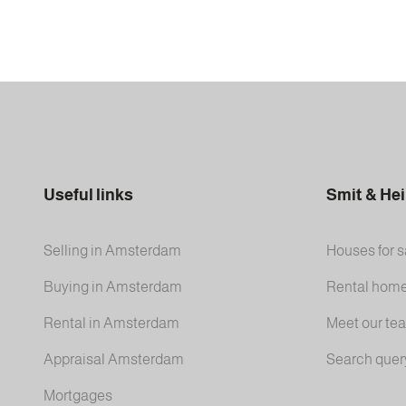
Useful links
Smit & He
Selling in Amsterdam
Houses for s
Buying in Amsterdam
Rental hom
Rental in Amsterdam
Meet our te
Appraisal Amsterdam
Search quer
Mortgages