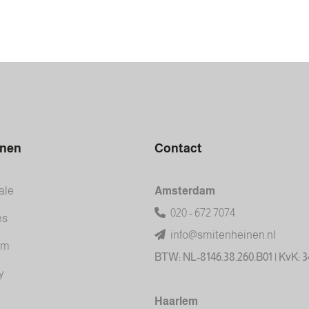
inen
Contact
ale
Amsterdam
020 - 672 7074
es
info@smitenheinen.nl
am
BTW: NL-8146.38.260.B01 | KvK: 
y
Haarlem