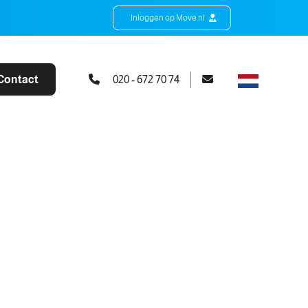
Inloggen op Move.nl
Contact
020 - 672 70 74