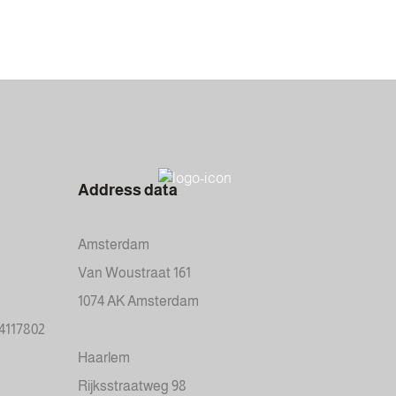
Address data
Amsterdam
Van Woustraat 161
1074 AK Amsterdam
34117802
Haarlem
Rijksstraatweg 98