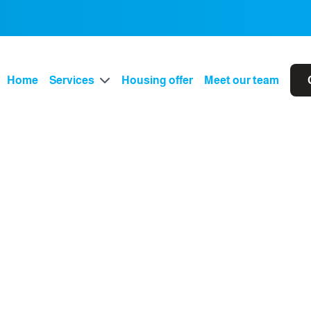
Home
Services
Housing offer
Meet our team