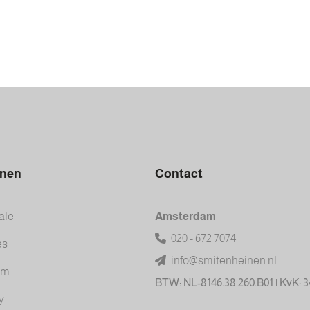
inen
Contact
ale
Amsterdam
020 - 672 7074
es
info@smitenheinen.nl
am
BTW: NL-8146.38.260.B01 | KvK: 
y