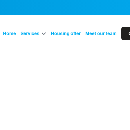
Home
Services
Housing offer
Meet our team