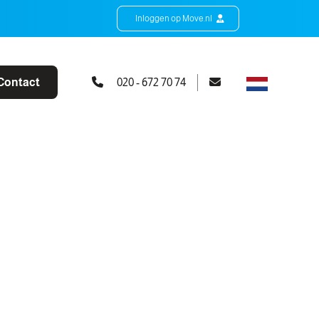
Inloggen op Move.nl
Contact
020 - 672 70 74