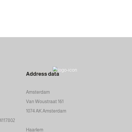
Address data
Amsterdam
Van Woustraat 161
1074 AK Amsterdam
34117802
Haarlem