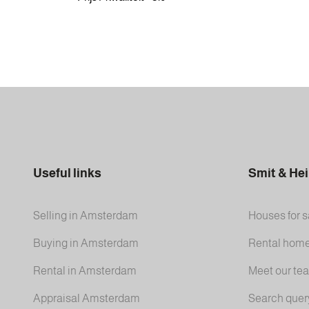
Useful links
Smit & He
Selling in Amsterdam
Houses for s
Buying in Amsterdam
Rental hom
Rental in Amsterdam
Meet our te
Appraisal Amsterdam
Search quer