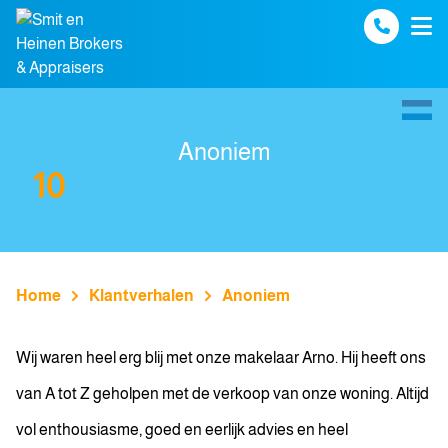
Spring naar inhoud
Anoniem
10
Home
Klantverhalen
Anoniem
Wij waren heel erg blij met onze makelaar Arno. Hij heeft ons
van A tot Z geholpen met de verkoop van onze woning. Altijd
vol enthousiasme, goed en eerlijk advies en heel