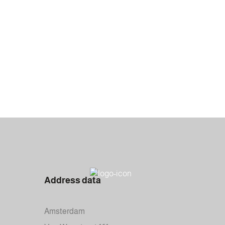
Address data
Amsterdam