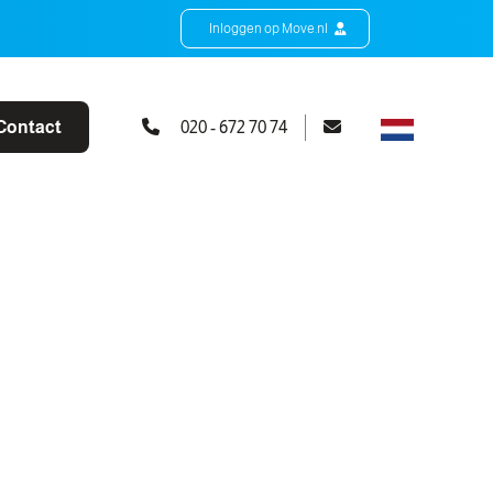
Inloggen op Move.nl
Contact
020 - 672 70 74