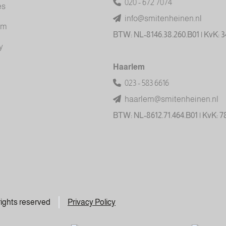
020 - 672 7074
es
info@smitenheinen.nl
am
BTW: NL-8146.38.260.B01 | KvK: 
y
Haarlem
023 - 583 6616
haarlem@smitenheinen.nl
BTW: NL-8612.71.464.B01 | KvK: 
 rights reserved
Privacy Policy