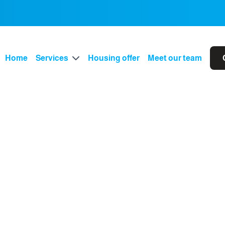
Home
Services
Housing offer
Meet our team