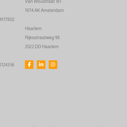
Van Woustraat 161
1074 AK Amsterdam
34117802
Haarlem
Rijksstraatweg 98
2022 DD Haarlem
78124336