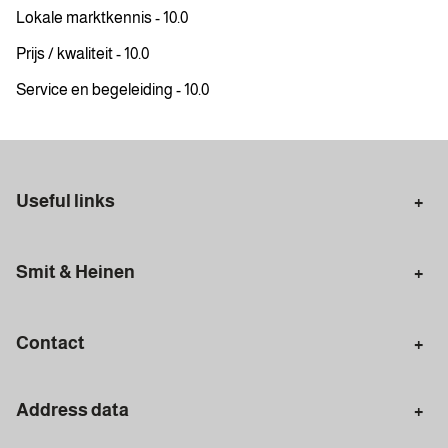
Lokale marktkennis - 10.0
Prijs / kwaliteit - 10.0
Service en begeleiding - 10.0
Useful links
Selling in Amsterdam
Buying in Amsterdam
Smit & Heinen
Rental in Amsterdam
Appraisal Amsterdam
Houses for sale
Rental homes
Mortgages
Contact
Meet our team
Search query
Amsterdam
Address data
020 - 672 7074