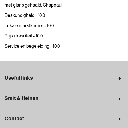
met glans gehaald. Chapeau!
Deskundigheid - 10.0
Lokale marktkennis - 10.0
Prijs / kwaliteit - 10.0
Service en begeleiding - 10.0
Useful links
Selling in Amsterdam
Buying in Amsterdam
Smit & Heinen
Rental in Amsterdam
Appraisal Amsterdam
Houses for sale
Rental homes
Mortgages
Contact
Meet our team
Search query