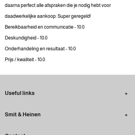
daarna perfect alle afspraken die je nodig hebt voor
daadwerkelijke aankoop. Super geregeld!
Bereikbaarheid en communicatie - 10.0
Deskundigheid - 10.0
Onderhandeling en resultaat - 10.0
Prijs / kwaliteit - 10.0
Useful links
Selling in Amsterdam
Buying in Amsterdam
Smit & Heinen
Rental in Amsterdam
Appraisal Amsterdam
Houses for sale
Rental homes
Mortgages