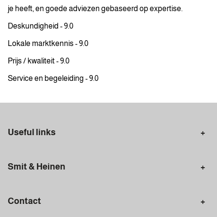
je heeft, en goede adviezen gebaseerd op expertise.
Deskundigheid - 9.0
Lokale marktkennis - 9.0
Prijs / kwaliteit - 9.0
Service en begeleiding - 9.0
Useful links
Selling in Amsterdam
Buying in Amsterdam
Smit & Heinen
Rental in Amsterdam
Appraisal Amsterdam
Houses for sale
Rental homes
Mortgages
Contact
Meet our team
Search query