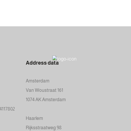
Address data
Amsterdam
Van Woustraat 161
1074 AK Amsterdam
34117802
Haarlem
Rijksstraatweg 98