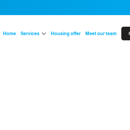
Home
Services
Housing offer
Meet our team