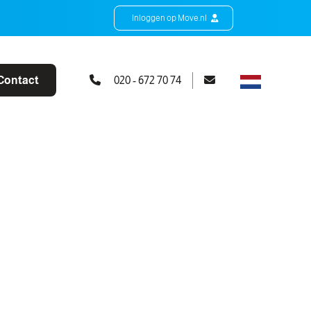
Inloggen op Move.nl
Contact
020 - 672 70 74