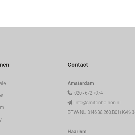
inen
Contact
ale
Amsterdam
020 - 672 7074
es
info@smitenheinen.nl
am
BTW: NL-8146.38.260.B01 | KvK: 
y
Haarlem