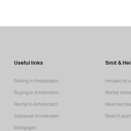
Useful links
Smit & He
Selling in Amsterdam
Houses for s
Buying in Amsterdam
Rental hom
Rental in Amsterdam
Meet our te
Appraisal Amsterdam
Search quer
Mortgages