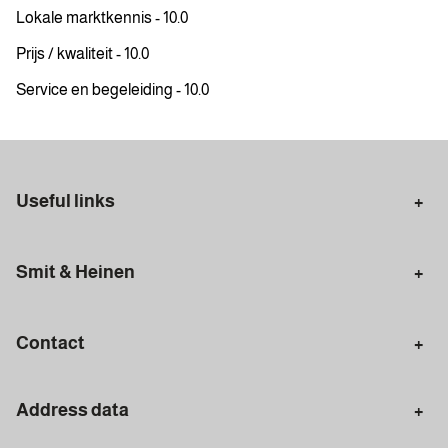
Lokale marktkennis - 10.0
Prijs / kwaliteit - 10.0
Service en begeleiding - 10.0
Useful links
Selling in Amsterdam
Buying in Amsterdam
Smit & Heinen
Rental in Amsterdam
Appraisal Amsterdam
Houses for sale
Rental homes
Mortgages
Contact
Meet our team
Search query
Amsterdam
Address data
020 - 672 7074