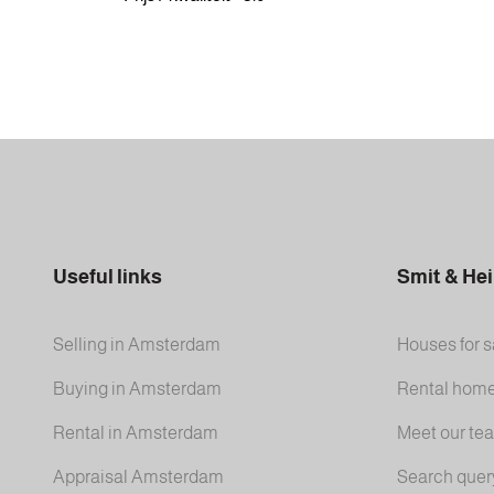
Useful links
Smit & He
Selling in Amsterdam
Houses for s
Buying in Amsterdam
Rental hom
Rental in Amsterdam
Meet our te
Appraisal Amsterdam
Search quer