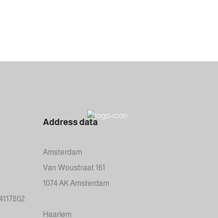
Address data
Amsterdam
Van Woustraat 161
1074 AK Amsterdam
34117802
Haarlem