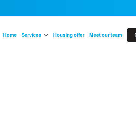
Home
Services
Housing offer
Meet our team