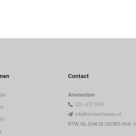
inen
Contact
ale
Amsterdam
020 - 672 7074
es
info@smitenheinen.nl
am
BTW: NL-8146.38.260.B01 | KvK: 
y