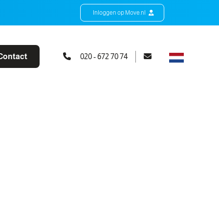
Inloggen op Move.nl
Contact
020 - 672 70 74