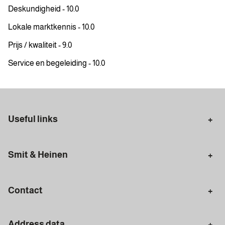
Deskundigheid - 10.0
Lokale marktkennis - 10.0
Prijs / kwaliteit - 9.0
Service en begeleiding - 10.0
Useful links
Selling in Amsterdam
Buying in Amsterdam
Smit & Heinen
Rental in Amsterdam
Appraisal Amsterdam
Houses for sale
Rental homes
Mortgages
Contact
Meet our team
Search query
Amsterdam
Address data