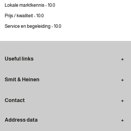
Lokale marktkennis - 10.0
Prijs / kwaliteit - 10.0
Service en begeleiding - 10.0
Useful links
Selling in Amsterdam
Buying in Amsterdam
Smit & Heinen
Rental in Amsterdam
Appraisal Amsterdam
Houses for sale
Rental homes
Mortgages
Contact
Meet our team
Search query
Amsterdam
Address data
020 - 672 7074