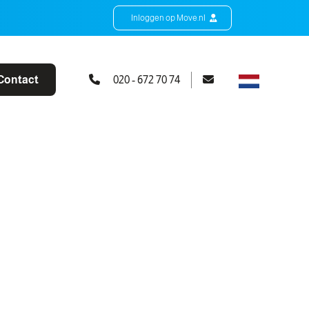
Inloggen op Move.nl
Contact
020 - 672 70 74