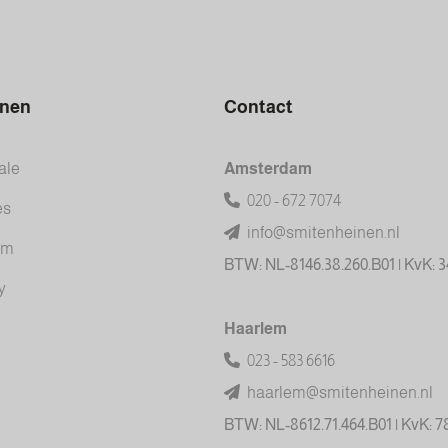
inen
Contact
ale
Amsterdam
020 - 672 7074
es
info@smitenheinen.nl
am
BTW: NL-8146.38.260.B01 | KvK: 
y
Haarlem
023 - 583 6616
haarlem@smitenheinen.nl
BTW: NL-8612.71.464.B01 | KvK: 