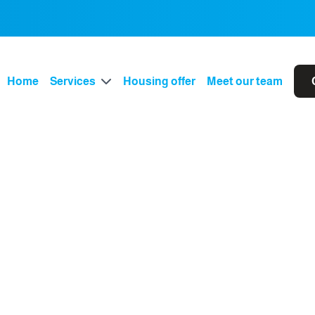
Home
Services
Housing offer
Meet our team