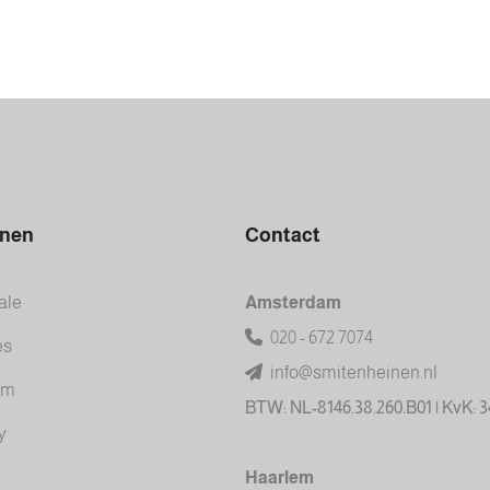
inen
Contact
ale
Amsterdam
020 - 672 7074
es
info@smitenheinen.nl
am
BTW: NL-8146.38.260.B01 | KvK: 
y
Haarlem