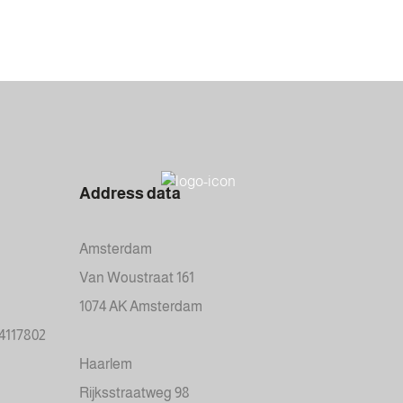
Address data
Amsterdam
Van Woustraat 161
1074 AK Amsterdam
34117802
Haarlem
Rijksstraatweg 98