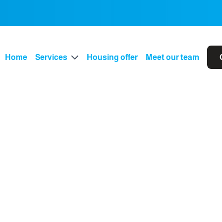
Home
Services
Housing offer
Meet our team