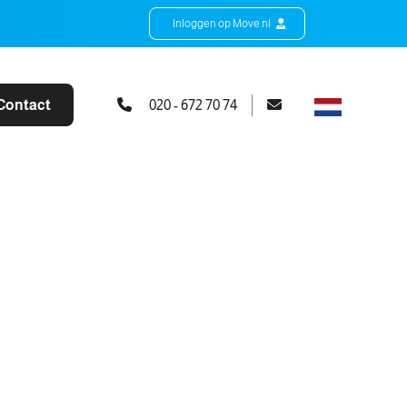
Inloggen op Move.nl
Contact
020 - 672 70 74