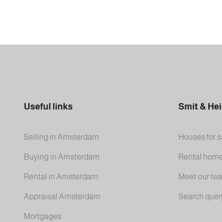
Useful links
Smit & He
Selling in Amsterdam
Houses for s
Buying in Amsterdam
Rental hom
Rental in Amsterdam
Meet our te
Appraisal Amsterdam
Search quer
Mortgages