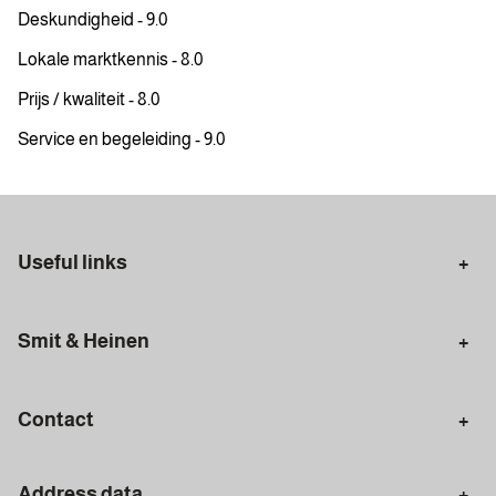
Deskundigheid - 9.0
Lokale marktkennis - 8.0
Prijs / kwaliteit - 8.0
Service en begeleiding - 9.0
Useful links
Selling in Amsterdam
Buying in Amsterdam
Smit & Heinen
Rental in Amsterdam
Appraisal Amsterdam
Houses for sale
Rental homes
Mortgages
Contact
Meet our team
Search query
Amsterdam
Address data